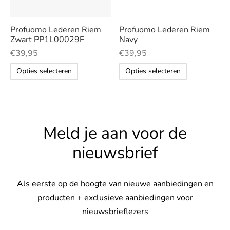
Deze
Deze
op
optie
optie
de
kan
kan
Profuomo Lederen Riem
Profuomo Lederen Riem
productpagina
Zwart PP1L00029F
Navy
gekozen
gekozen
€
39,95
€
39,95
worden
worden
Dit
Dit
op
op
Opties selecteren
Opties selecteren
product
product
de
de
heeft
heeft
productpagina
productp
meerdere
meerdere
variaties.
variaties.
Meld je aan voor de
Deze
Deze
nieuwsbrief
optie
optie
kan
kan
gekozen
gekozen
Als eerste op de hoogte van nieuwe aanbiedingen en
worden
worden
producten + exclusieve aanbiedingen voor
op
op
nieuwsbrieflezers
de
de