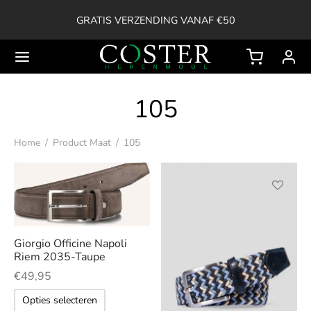
GRATIS VERZENDING VANAF €50
105
Back
Home
/
Product Maat
/
105
OP
ssoires
Dit
Dit
product
product
ken
heeft
Giorgio Officine Napoli
heeft
Riem 2035-Taupe
meerdere
meerder
en
€
49,95
variaties.
variaties.
Dit
Deze
Opties selecteren
erts
Deze