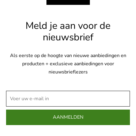
productpagina
productp
variaties.
variaties.
Deze
Deze
optie
optie
Meld je aan voor de
kan
kan
nieuwsbrief
gekozen
gekozen
worden
worden
op
op
Als eerste op de hoogte van nieuwe aanbiedingen en
de
de
producten + exclusieve aanbiedingen voor
productpagina
productpag
nieuwsbrieflezers