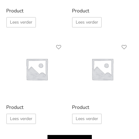
op
op
Product
Product
de
de
Lees verder
Lees verder
productpagina
productpag
Product
Product
Lees verder
Lees verder