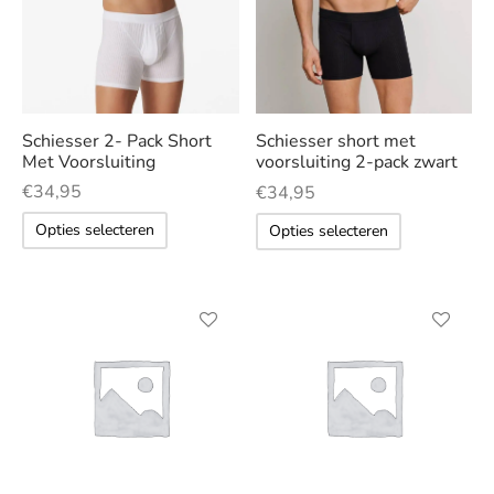
Deze
Deze
op
LE
optie
optie
de
kan
kan
productpagina
gekozen
gekozen
Schiesser 2- Pack Short
Schiesser short met
worden
worden
Met Voorsluiting
voorsluiting 2-pack zwart
op
op
€
34,95
€
34,95
de
de
Dit
Dit
Opties selecteren
Opties selecteren
productpagina
productp
product
product
heeft
heeft
meerdere
meerdere
variaties.
variaties.
Deze
Deze
optie
optie
kan
kan
gekozen
gekozen
worden
worden