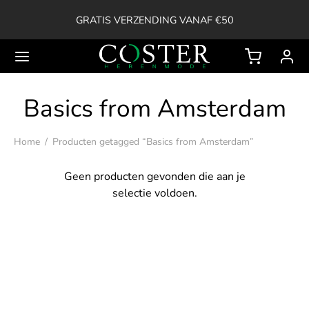
GRATIS VERZENDING VANAF €50
Basics from Amsterdam
Back
Home
/
Producten getagged “Basics from Amsterdam”
OP
Geen producten gevonden die aan je
selectie voldoen.
ssoires
ken
en
erts