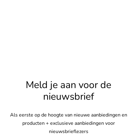
s
rgoed & nachtmode
rhemden
s & t-shirts
en & colberts
Meld je aan voor de
oenen
nieuwsbrief
ters
Als eerste op de hoogte van nieuwe aanbiedingen en
en & vesten
producten + exclusieve aanbiedingen voor
nieuwsbrieflezers
mbroeken