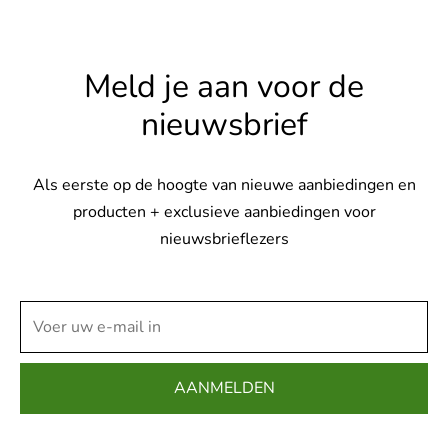
op
op
heeft
heeft
de
de
meerdere
meerdere
productpagina
productp
variaties.
variaties.
Meld je aan voor de
Deze
Deze
nieuwsbrief
optie
optie
kan
kan
gekozen
gekozen
Als eerste op de hoogte van nieuwe aanbiedingen en
worden
worden
producten + exclusieve aanbiedingen voor
op
op
nieuwsbrieflezers
de
de
productpagina
productpag