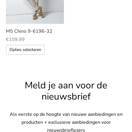
optie
s
kan
gekozen
rgoed & nachtmode
worden
M5 Chino 9-6196-32
op
€
109,99
rhemden
de
Dit
Opties selecteren
productpagina
product
s & t-shirts
heeft
en & colberts
meerdere
variaties.
Meld je aan voor de
oenen
Deze
nieuwsbrief
optie
ters
kan
gekozen
en & vesten
Als eerste op de hoogte van nieuwe aanbiedingen en
worden
producten + exclusieve aanbiedingen voor
op
mbroeken
nieuwsbrieflezers