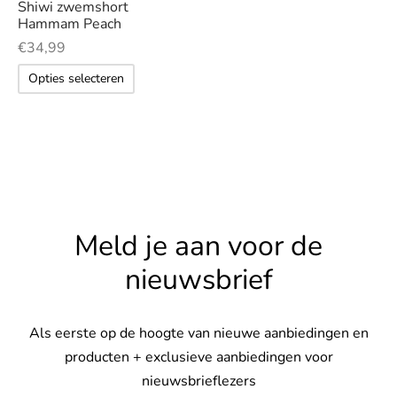
Shiwi zwemshort
optie
Hammam Peach
s
kan
€
34,99
gekozen
Dit
rgoed & nachtmode
Opties selecteren
worden
product
op
heeft
rhemden
de
meerdere
productpagina
variaties.
s & t-shirts
Deze
en & colberts
optie
Meld je aan voor de
kan
oenen
gekozen
nieuwsbrief
worden
ters
op
Als eerste op de hoogte van nieuwe aanbiedingen en
de
en & vesten
producten + exclusieve aanbiedingen voor
productpagina
nieuwsbrieflezers
mbroeken