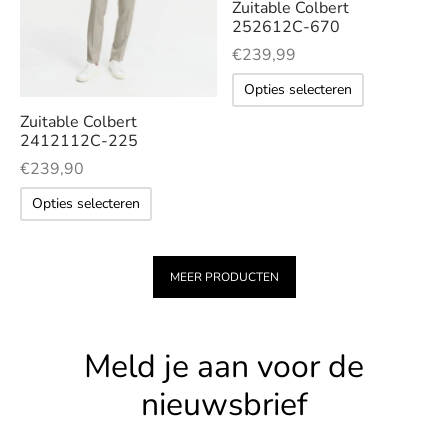
Deze
Zuitable Colbert
Deze
op
op
252612C-670
optie
optie
de
de
€
239,99
kan
kan
productpagina
productpag
Dit
gekozen
Opties selecteren
gekozen
product
worden
worden
Zuitable Colbert
heeft
op
2412112C-225
op
meerdere
de
€
239,90
de
variaties.
productp
Dit
productpagina
Opties selecteren
Deze
product
optie
heeft
kan
meerdere
MEER PRODUCTEN
gekozen
variaties.
worden
Deze
op
optie
Meld je aan voor de
de
kan
nieuwsbrief
productpag
gekozen
worden