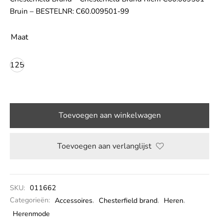
Bruin – BESTELNR: C60.009501-99
LE
Maat
125
Toevoegen aan winkelwagen
Toevoegen aan verlanglijst
SKU:
011662
Categorieën:
Accessoires
,
Chesterfield brand
,
Heren
,
Herenmode