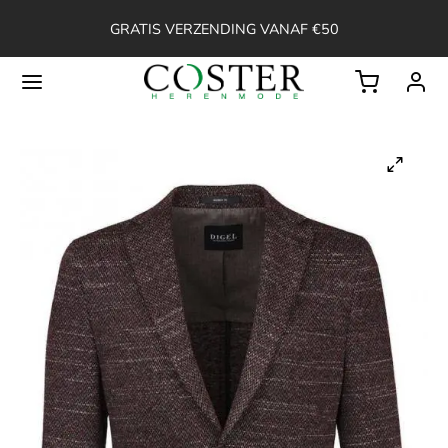
GRATIS VERZENDING VANAF €50
Back
OP
ssoires
ken
en
erts