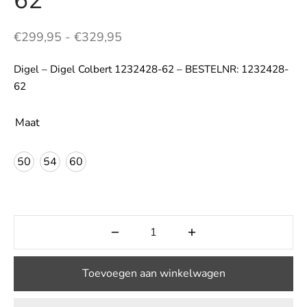
62
LE
Prijsklasse:
€
299,95
-
€
329,95
€299,95
Digel – Digel Colbert 1232428-62 – BESTELNR: 1232428-
tot
62
€329,95
Maat
50
54
60
Toevoegen aan winkelwagen