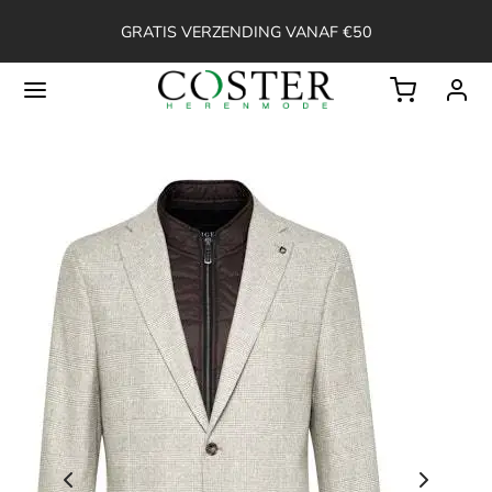
GRATIS VERZENDING VANAF €50
Back
OP
ssoires
ken
en
erts