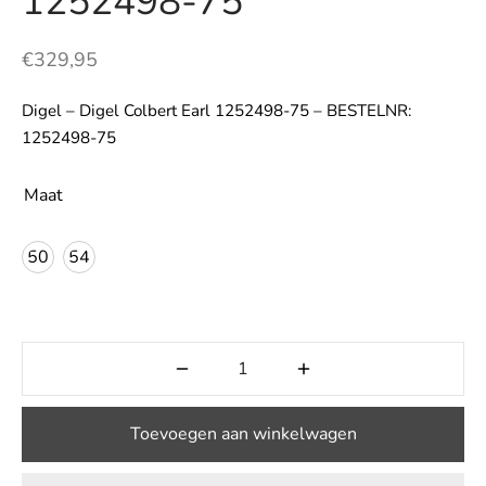
1252498-75
LE
€
329,95
Digel – Digel Colbert Earl 1252498-75 – BESTELNR:
1252498-75
Maat
50
54
Toevoegen aan winkelwagen