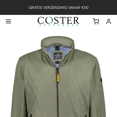
GRATIS VERZENDING VANAF €50
Back
OP
ssoires
ken
en
erts