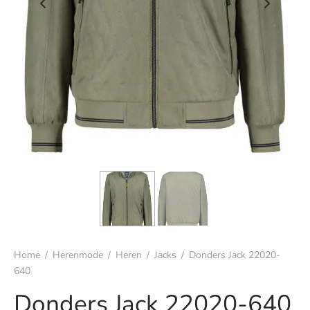
s
rgoed & nachtmode
rhemden
s & t-shirts
en & colberts
oenen
ters
Home
/
Herenmode
/
Heren
/
Jacks
/
Donders Jack 22020-
en & vesten
640
Donders Jack 22020-640
mbroeken