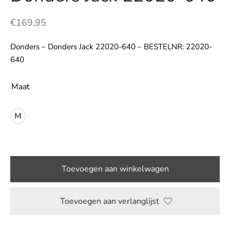
LE
€
169,95
Donders – Donders Jack 22020-640 – BESTELNR: 22020-
640
Maat
M
Toevoegen aan winkelwagen
Toevoegen aan verlanglijst