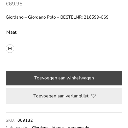
€
69,95
LE
Giordano – Giordano Polo – BESTELNR: 216599-069
Maat
M
Toevoegen aan winkelwagen
Toevoegen aan verlanglijst
SKU:
009132
Categorieën:
Giordano
,
Heren
,
Herenmode
,