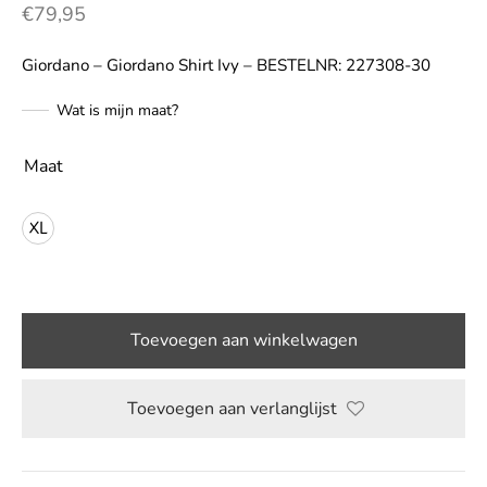
€
79,95
LE
Giordano – Giordano Shirt Ivy – BESTELNR: 227308-30
Wat is mijn maat?
Maat
XL
Toevoegen aan winkelwagen
Toevoegen aan verlanglijst