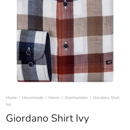
s
rgoed & nachtmode
rhemden
s & t-shirts
en & colberts
oenen
ters
Home
/
Herenmode
/
Heren
/
Overhemden
/
Giordano Shirt
Ivy
en & vesten
Giordano Shirt Ivy
mbroeken