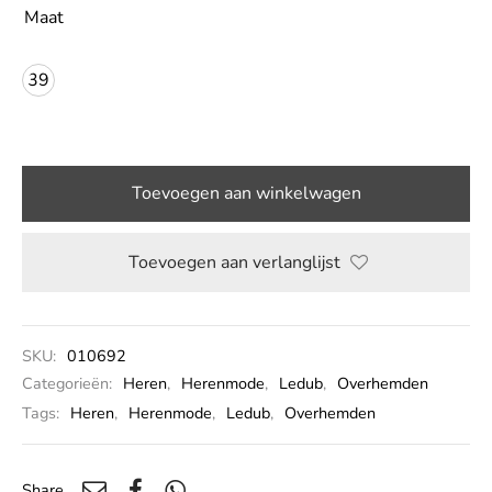
Maat
LE
39
Toevoegen aan winkelwagen
Toevoegen aan verlanglijst
SKU:
010692
Categorieën:
Heren
,
Herenmode
,
Ledub
,
Overhemden
Tags:
Heren
,
Herenmode
,
Ledub
,
Overhemden
Share