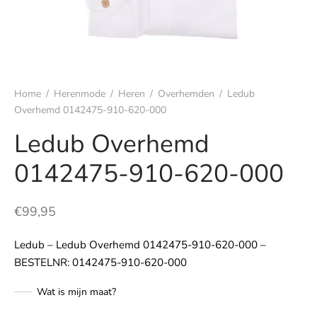
s
rgoed & nachtmode
Home
/
Herenmode
/
Heren
/
Overhemden
/
Ledub
rhemden
Overhemd 0142475-910-620-000
s & t-shirts
Ledub Overhemd
0142475-910-620-000
en & colberts
oenen
€
99,95
ters
Ledub – Ledub Overhemd 0142475-910-620-000 –
BESTELNR: 0142475-910-620-000
en & vesten
Wat is mijn maat?
mbroeken