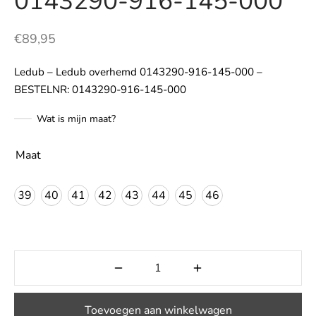
0143290-916-145-000
LE
€
89,95
Ledub – Ledub overhemd 0143290-916-145-000 –
BESTELNR: 0143290-916-145-000
Wat is mijn maat?
Maat
39
40
41
42
43
44
45
46
Toevoegen aan winkelwagen