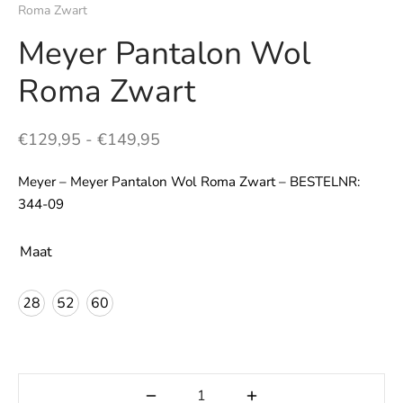
Roma Zwart
LE
Meyer Pantalon Wol
Roma Zwart
Prijsklasse:
€
129,95
-
€
149,95
€129,95
Meyer – Meyer Pantalon Wol Roma Zwart – BESTELNR:
tot
344-09
€149,95
Maat
28
52
60