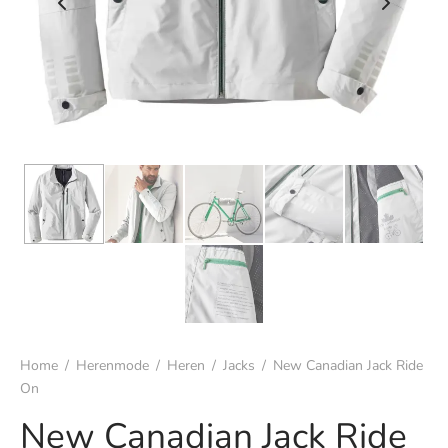
s
rgoed & nachtmode
rhemden
s & t-shirts
en & colberts
oenen
ters
Home
/
Herenmode
/
Heren
/
Jacks
/
New Canadian Jack Ride
en & vesten
On
New Canadian Jack Ride
mbroeken