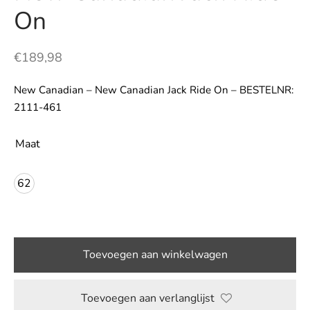
On
LE
€
189,98
New Canadian – New Canadian Jack Ride On – BESTELNR:
2111-461
Maat
62
Toevoegen aan winkelwagen
Toevoegen aan verlanglijst