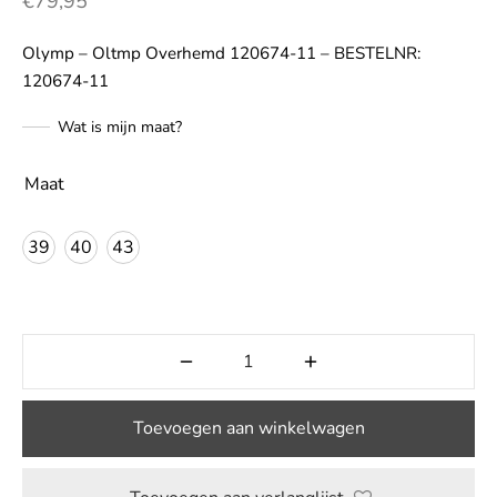
€
79,95
LE
Olymp – Oltmp Overhemd 120674-11 – BESTELNR:
120674-11
Wat is mijn maat?
Maat
39
40
43
Toevoegen aan winkelwagen