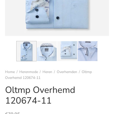
s
rgoed & nachtmode
rhemden
s & t-shirts
en & colberts
Home
/
Herenmode
/
Heren
/
Overhemden
/
Oltmp
oenen
Overhemd 120674-11
ters
Oltmp Overhemd
120674-11
en & vesten
mbroeken