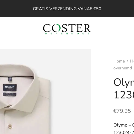
GRATIS VERZENDING VANAF €50
Home
/
H
overhemd 
Oly
123
€
79,95
Olymp – 
123024-