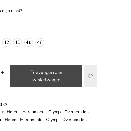
s mijn maat?
42
45
46
48
Toevoegen aan
winkelwagen
332
ën:
Heren
,
Herenmode
,
Olymp
,
Overhemden
u
,
Heren
,
Herenmode
,
Olymp
,
Overhemden