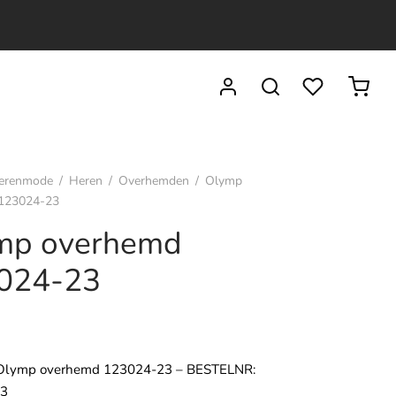
erenmode
/
Heren
/
Overhemden
/
Olymp
123024-23
mp overhemd
024-23
Olymp overhemd 123024-23 – BESTELNR:
23