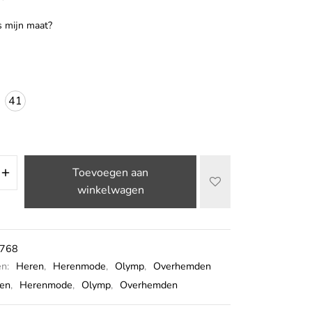
s mijn maat?
41
Toevoegen aan
winkelwagen
768
ën:
Heren
,
Herenmode
,
Olymp
,
Overhemden
en
,
Herenmode
,
Olymp
,
Overhemden