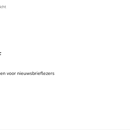
icht
f
en voor nieuwsbrieflezers