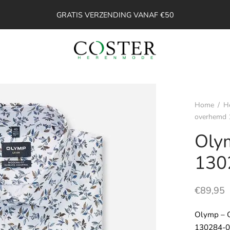
GRATIS VERZENDING VANAF €50
Home
/
H
overhemd 
Oly
130
€
89,95
Olymp – 
130284-