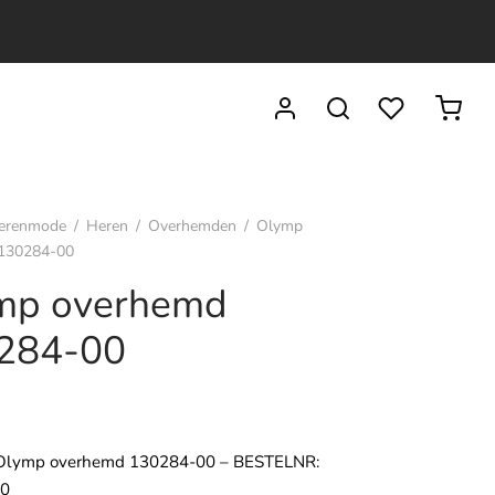
erenmode
/
Heren
/
Overhemden
/
Olymp
130284-00
mp overhemd
284-00
Olymp overhemd 130284-00 – BESTELNR:
00