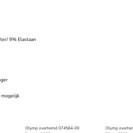
er/ 9% Elastaan
oger
 mogelijk
Olymp overhemd 074564-00
Olymp overhe