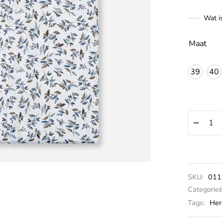
Wat i
Maat
39
40
SKU:
011
Categorie
Tags:
Her