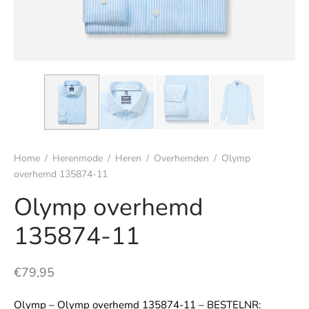
s
rgoed & nachtmode
rhemden
s & t-shirts
Home
/
Herenmode
/
Heren
/
Overhemden
/
Olymp
en & colberts
overhemd 135874-11
Olymp overhemd
oenen
135874-11
ters
en & vesten
€
79,95
mbroeken
Olymp – Olymp overhemd 135874-11 – BESTELNR: