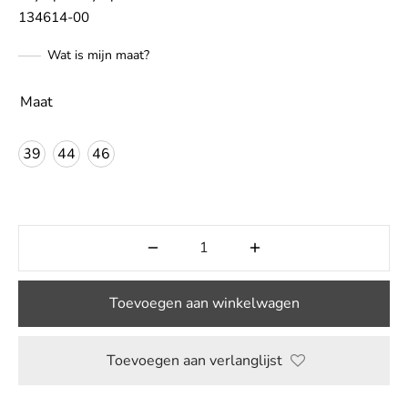
134614-00
LE
Wat is mijn maat?
Maat
39
44
46
Toevoegen aan winkelwagen
Toevoegen aan verlanglijst