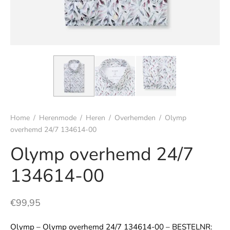
s
rgoed & nachtmode
rhemden
s & t-shirts
Home
/
Herenmode
/
Heren
/
Overhemden
/
Olymp
en & colberts
overhemd 24/7 134614-00
Olymp overhemd 24/7
oenen
134614-00
ters
en & vesten
€
99,95
mbroeken
Olymp – Olymp overhemd 24/7 134614-00 – BESTELNR: