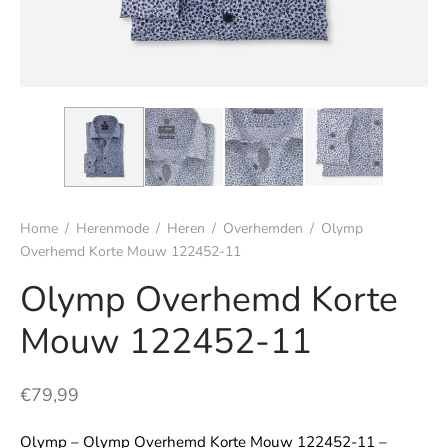
s
rgoed & nachtmode
rhemden
s & t-shirts
Home
/
Herenmode
/
Heren
/
Overhemden
/
Olymp
en & colberts
Overhemd Korte Mouw 122452-11
Olymp Overhemd Korte
oenen
Mouw 122452-11
ters
en & vesten
€
79,99
mbroeken
Olymp – Olymp Overhemd Korte Mouw 122452-11 –