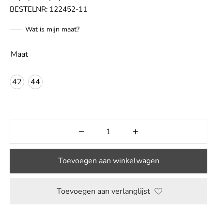
BESTELNR: 122452-11
LE
Wat is mijn maat?
Maat
42
44
Toevoegen aan winkelwagen
Toevoegen aan verlanglijst