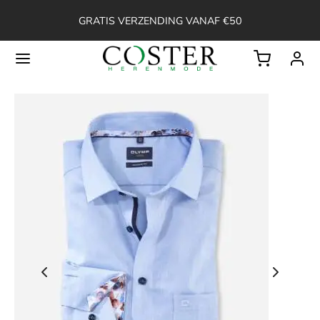
GRATIS VERZENDING VANAF €50
Back
OP
ssoires
ken
en
erts