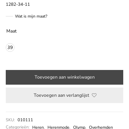
1282-34-11
LE
Wat is mijn maat?
Maat
39
Toevoegen aan winkelwagen
Toevoegen aan verlanglijst
SKU:
010111
Categorieën:
Heren
,
Herenmode
,
Olymp
,
Overhemden