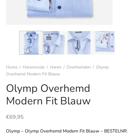
s
rgoed & nachtmode
rhemden
s & t-shirts
Home
/
Herenmode
/
Heren
/
Overhemden
/
Olymp
en & colberts
Overhemd Modern Fit Blauw
Olymp Overhemd
oenen
Modern Fit Blauw
ters
en & vesten
€
69,95
mbroeken
Olymp – Olymp Overhemd Modern Fit Blauw – BESTELNR: