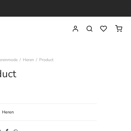
erenmode
/
Heren
/
Product
duct
:
Heren