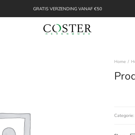
GRATIS VERZENDING VANAF €50
Home
/
H
Pro
Categorie