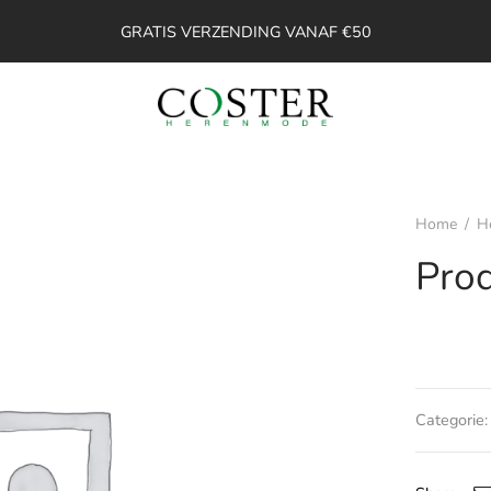
GRATIS VERZENDING VANAF €50
Home
/
H
Pro
Categorie