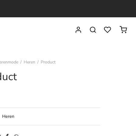
erenmode
/
Heren
/
Product
duct
:
Heren