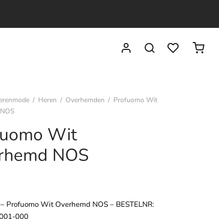
erenmode
/
Heren
/
Overhemden
/
Profuomo Wit
 NOS
fuomo Wit
rhemd NOS
 – Profuomo Wit Overhemd NOS – BESTELNR:
01-000