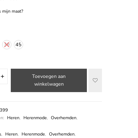
s mijn maat?
39
45
Toevoegen aan
winkelwagen
399
ën:
Heren
,
Herenmode
,
Overhemden
,
s
,
Heren
,
Herenmode
,
Overhemden
,