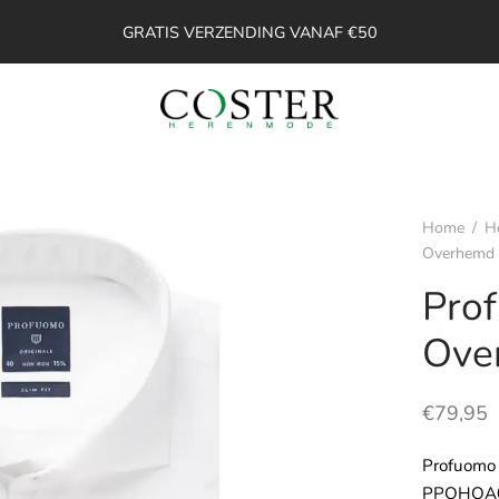
GRATIS VERZENDING VANAF €50
Home
/
H
Overhemd
Pro
Ove
€
79,95
Profuomo
PPOHOA0