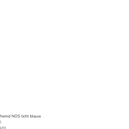
rhemd NOS licht blauw
6
icht