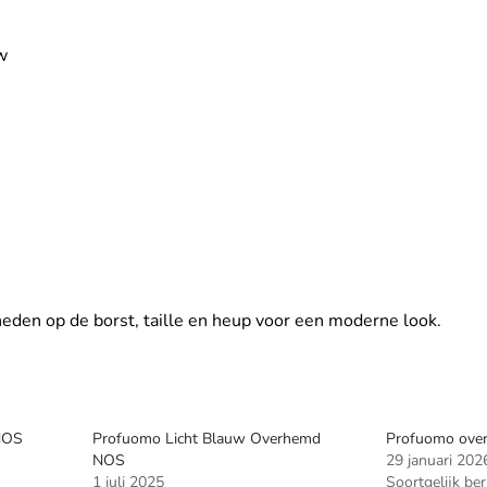
w
sneden op de borst, taille en heup voor een moderne look.
NOS
Profuomo Licht Blauw Overhemd
Profuomo ove
NOS
29 januari 202
1 juli 2025
Soortgelijk ber