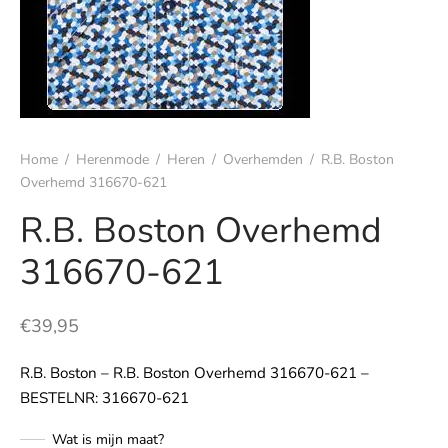
s
rgoed & nachtmode
rhemden
Home
/
Herenmode
/
Heren
/
Overhemden
/
R.B. Boston
Overhemd 316670-621
s & t-shirts
R.B. Boston Overhemd
en & colberts
316670-621
oenen
€
39,95
ters
R.B. Boston – R.B. Boston Overhemd 316670-621 –
en & vesten
BESTELNR: 316670-621
mbroeken
Wat is mijn maat?