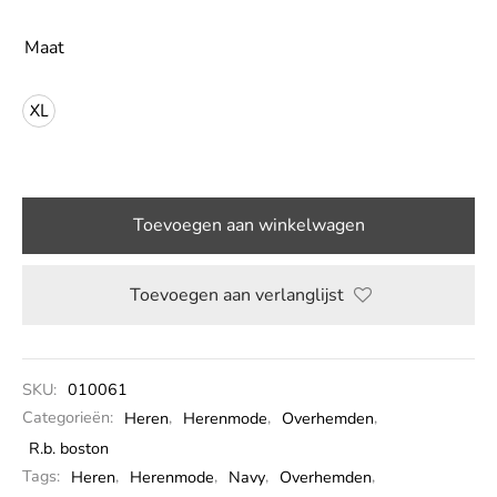
LE
Maat
XL
Toevoegen aan winkelwagen
Toevoegen aan verlanglijst
SKU:
010061
Categorieën:
Heren
,
Herenmode
,
Overhemden
,
R.b. boston
Tags:
Heren
,
Herenmode
,
Navy
,
Overhemden
,