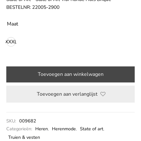
BESTELNR: 22005-2900
LE
Maat
XXXL
Toevoegen aan winkelwagen
Toevoegen aan verlanglijst
SKU:
009682
Categorieën:
Heren
,
Herenmode
,
State of art
,
Truien & vesten