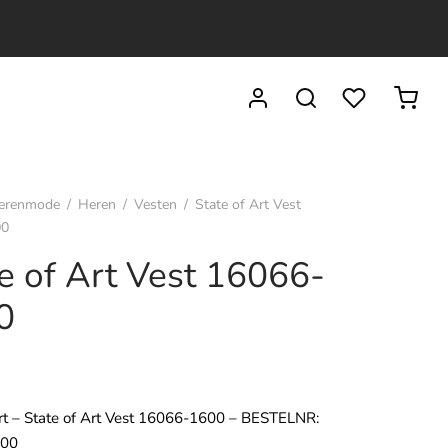
erenmode
/
Heren
/
Vesten
/
State of Art Vest
00
e of Art Vest 16066-
0
5
Art – State of Art Vest 16066-1600 – BESTELNR:
600