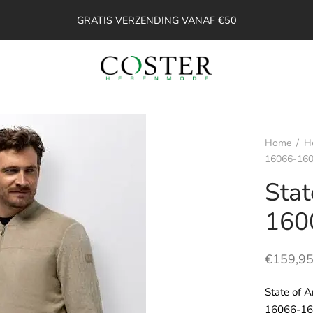
GRATIS VERZENDING VANAF €50
Home
/
H
16066-16
Stat
160
€
159,9
State of 
16066-1