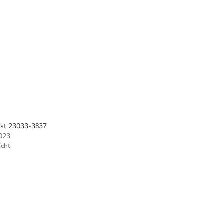
Vest 23033-3837
023
icht