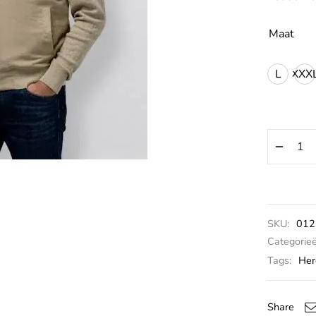
Maat
L
XXX
SKU:
012
Categorie
Tags:
Her
Share