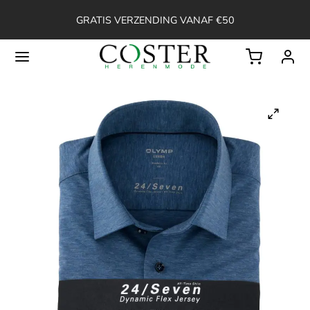
GRATIS VERZENDING VANAF €50
Back
OP
ssoires
ken
en
erts