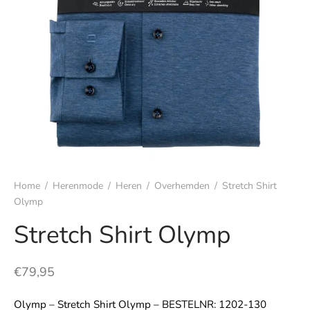
s
rgoed & nachtmode
rhemden
s & t-shirts
en & colberts
Home
/
Herenmode
/
Heren
/
Overhemden
/
Stretch Shirt
oenen
Olymp
Stretch Shirt Olymp
ters
en & vesten
€
79,95
mbroeken
Olymp – Stretch Shirt Olymp – BESTELNR: 1202-130