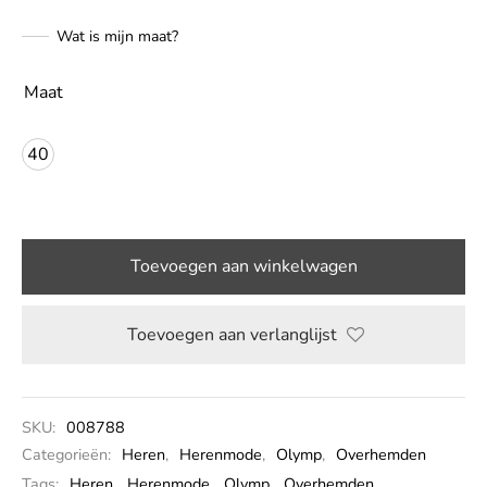
Wat is mijn maat?
LE
Maat
40
Toevoegen aan winkelwagen
Toevoegen aan verlanglijst
SKU:
008788
Categorieën:
Heren
,
Herenmode
,
Olymp
,
Overhemden
Tags:
Heren
,
Herenmode
,
Olymp
,
Overhemden