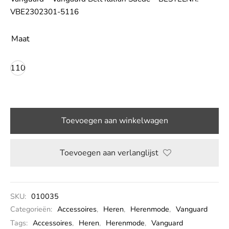
VBE2302301-5116
LE
Maat
110
Toevoegen aan winkelwagen
Toevoegen aan verlanglijst
SKU:
010035
Categorieën:
Accessoires
,
Heren
,
Herenmode
,
Vanguard
Tags:
Accessoires
,
Heren
,
Herenmode
,
Vanguard