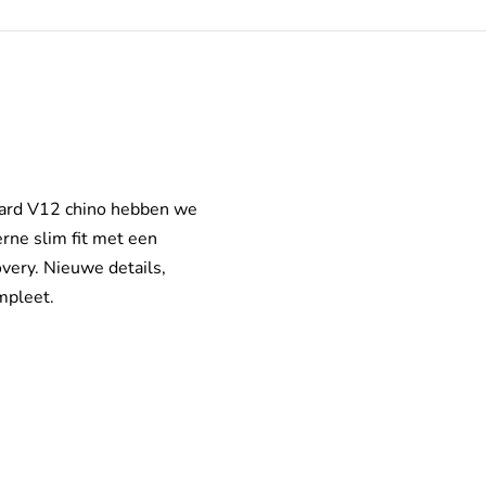
uard V12 chino hebben we
erne slim fit met een
very. Nieuwe details,
mpleet.