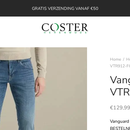
GRATIS VERZENDING VANAF €50
Home
/
H
VTR912-F
Van
VTR
€
129,9
Vanguard
BESTELNR