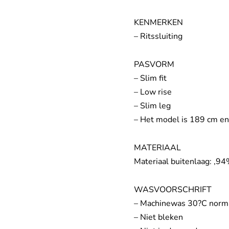
KENMERKEN
– Ritssluiting
PASVORM
– Slim fit
– Low rise
– Slim leg
– Het model is 189 cm en
MATERIAAL
Materiaal buitenlaag: ,9
WASVOORSCHRIFT
– Machinewas 30?C nor
– Niet bleken