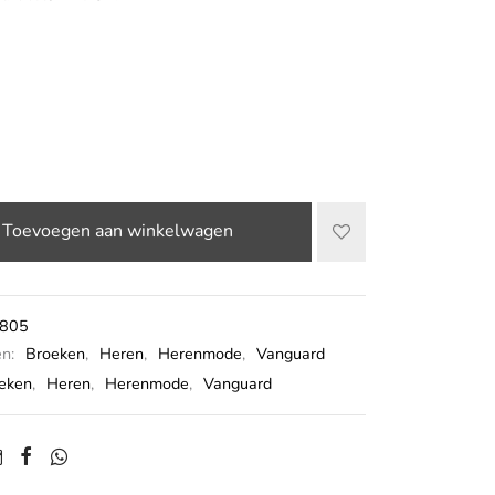
Toevoegen aan winkelwagen
805
ën:
Broeken
,
Heren
,
Herenmode
,
Vanguard
eken
,
Heren
,
Herenmode
,
Vanguard