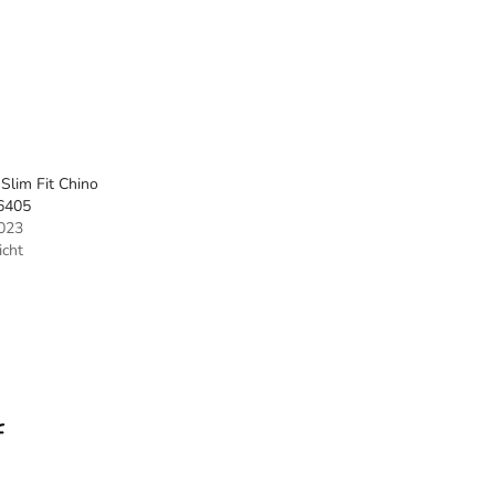
Slim Fit Chino
6405
023
icht
f