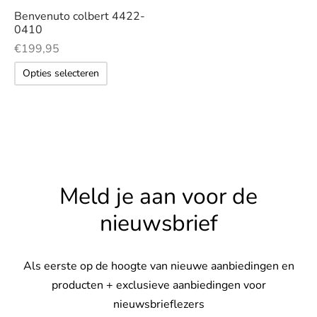
Deze
Benvenuto colbert 4422-
optie
s
0410
kan
€
199,95
gekozen
rgoed & nachtmode
Dit
Opties selecteren
worden
product
op
rhemden
heeft
de
meerdere
s & t-shirts
productpagina
variaties.
Deze
en & colberts
optie
Meld je aan voor de
kan
oenen
nieuwsbrief
gekozen
ters
worden
op
Als eerste op de hoogte van nieuwe aanbiedingen en
en & vesten
de
producten + exclusieve aanbiedingen voor
productpagina
nieuwsbrieflezers
mbroeken