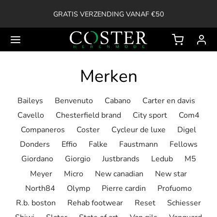
GRATIS VERZENDING VANAF €50
Merken
Back
Baileys
Benvenuto
Cabano
Carter en davis
Cavello
Chesterfield brand
City sport
Com4
OP
Companeros
Coster
Cycleur de luxe
Digel
ssoires
Donders
Effio
Falke
Faustmann
Fellows
Giordano
Giorgio
Justbrands
Ledub
M5
ken
Meyer
Micro
New canadian
New star
North84
Olymp
Pierre cardin
Profuomo
en
R.b. boston
Rehab footwear
Reset
Schiesser
erts