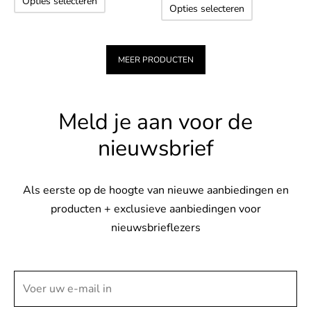
Dit
Opties selecteren
productpagina
productp
Opties selecteren
product
product
heeft
heeft
meerdere
meerdere
MEER PRODUCTEN
variaties.
variaties.
Deze
Deze
optie
Meld je aan voor de
optie
kan
kan
nieuwsbrief
gekozen
gekozen
worden
worden
op
op
Als eerste op de hoogte van nieuwe aanbiedingen en
de
de
producten + exclusieve aanbiedingen voor
productpagina
productpag
nieuwsbrieflezers