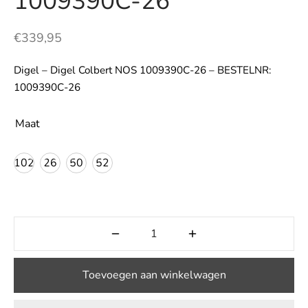
1009390C-26
LE
€
339,95
Digel – Digel Colbert NOS 1009390C-26 – BESTELNR:
1009390C-26
Maat
102
26
50
52
Toevoegen aan winkelwagen