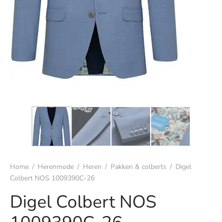
s
rgoed & nachtmode
rhemden
s & t-shirts
en & colberts
oenen
ters
Home
/
Herenmode
/
Heren
/
Pakken & colberts
/
Digel
Colbert NOS 1009390C-26
en & vesten
Digel Colbert NOS
mbroeken