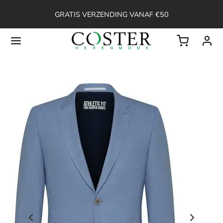
GRATIS VERZENDING VANAF €50
Back
OP
ssoires
ken
en
erts