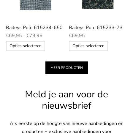
optie
optie
de
kan
kan
productpag
gekozen
gekozen
worden
worden
Baileys Polo 615234-650
Baileys Polo 615233-73
op
op
Prijsklasse:
€
69,95
-
€
79,95
€
69,95
de
de
€69,95 tot
Dit
Dit
Opties selecteren
Opties selecteren
€79,95
productpagina
productp
product
product
heeft
heeft
meerdere
meerdere
MEER PRODUCTEN
variaties.
variaties.
Deze
Deze
Meld je aan voor de
optie
optie
kan
kan
nieuwsbrief
gekozen
gekozen
worden
worden
op
op
Als eerste op de hoogte van nieuwe aanbiedingen en
de
de
producten + exclusieve aanbiedingen voor