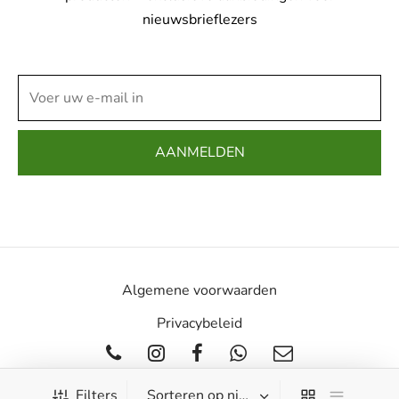
productpagina
productpag
nieuwsbrieflezers
Algemene voorwaarden
Privacybeleid
Filters
©2020 - Coster Herenmode