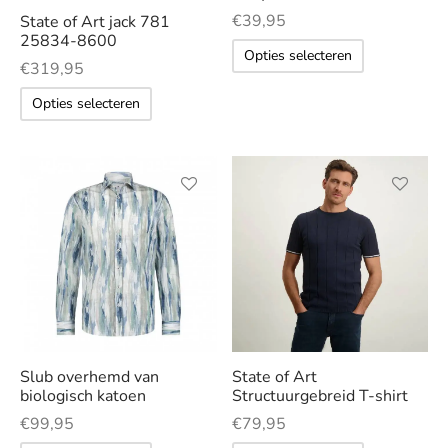
gekozen
€
39,95
State of Art jack 781
worden
worden
LE
25834-8600
Dit
op
op
Opties selecteren
€
319,95
product
de
de
Dit
heeft
Opties selecteren
productp
productpagina
product
meerdere
heeft
variaties.
meerdere
Deze
variaties.
optie
Dit
Dit
Deze
kan
product
product
optie
gekozen
heeft
heeft
kan
worden
meerdere
meerder
gekozen
op
variaties.
variaties.
worden
de
Deze
Deze
op
productpag
Slub overhemd van
State of Art
optie
optie
de
biologisch katoen
Structuurgebreid T-shirt
kan
kan
productpagina
€
99,95
€
79,95
gekozen
gekozen