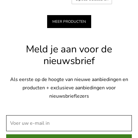
productpagina
productp
product
variaties.
heeft
Deze
meerdere
optie
MEER PRODUCTEN
variaties.
kan
Deze
gekozen
Meld je aan voor de
optie
worden
kan
op
nieuwsbrief
gekozen
de
worden
productpagina
op
Als eerste op de hoogte van nieuwe aanbiedingen en
de
producten + exclusieve aanbiedingen voor
productpag
nieuwsbrieflezers