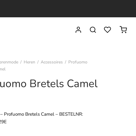
erenmode
/
Heren
/
Accessoires
/
Profuomo
mel
fuomo Bretels Camel
– Profuomo Bretels Camel – BESTELNR:
29E