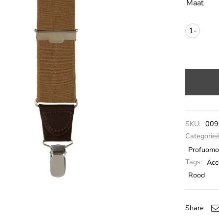
Maat
1-
size
SKU:
009
Categorie
Profuomo
Tags:
Acc
Rood
Share