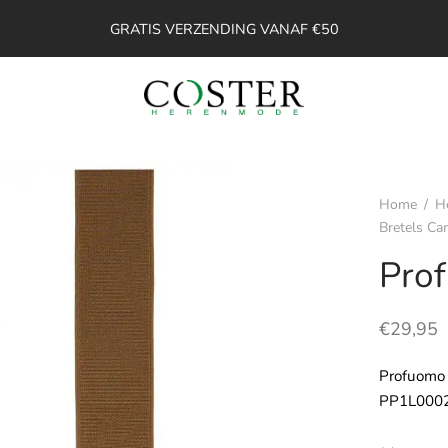
GRATIS VERZENDING VANAF €50
Home
/
H
Bretels Ca
Pro
€
29,95
Profuomo 
PP1L000