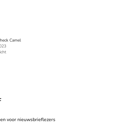
heck Camel
023
icht
f
en voor nieuwsbrieflezers