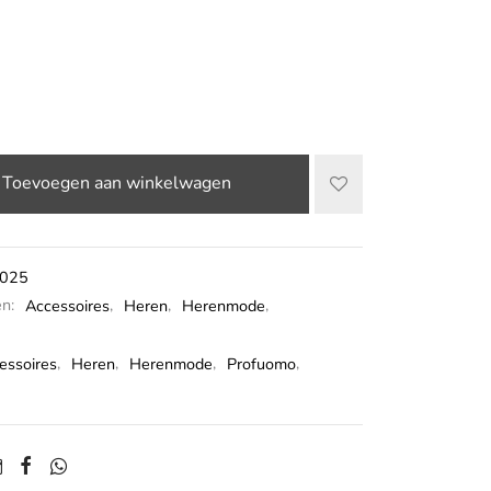
Toevoegen aan winkelwagen
025
ën:
Accessoires
,
Heren
,
Herenmode
,
essoires
,
Heren
,
Herenmode
,
Profuomo
,