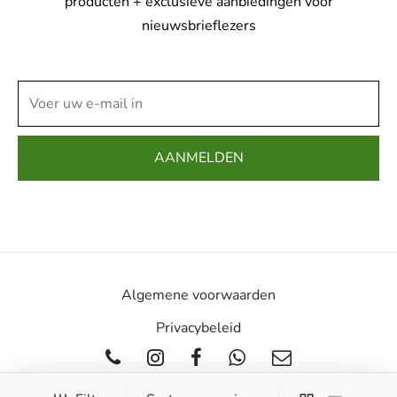
producten + exclusieve aanbiedingen voor
op
nieuwsbrieflezers
de
productpagina
Algemene voorwaarden
Privacybeleid