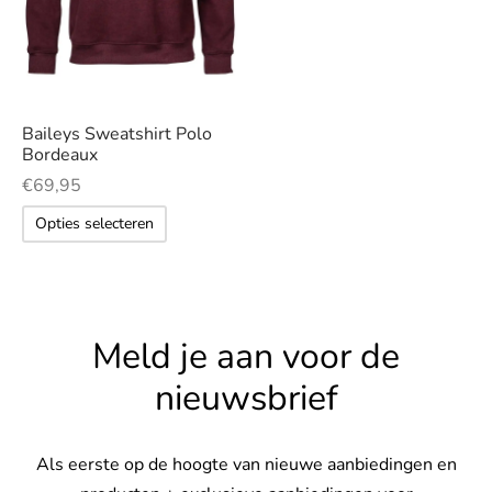
Deze
op
optie
de
kan
productpag
gekozen
worden
Baileys Sweatshirt Polo
Bordeaux
op
€
69,95
de
Dit
productpagina
Opties selecteren
product
heeft
meerdere
variaties.
Meld je aan voor de
Deze
nieuwsbrief
optie
kan
gekozen
Als eerste op de hoogte van nieuwe aanbiedingen en
worden