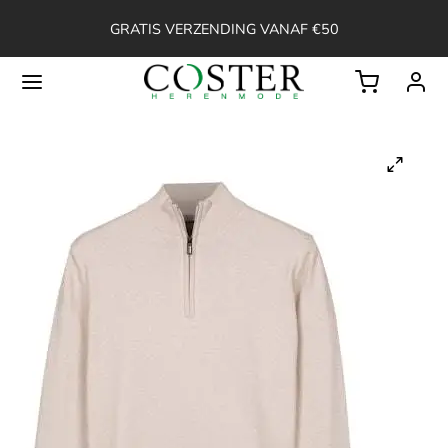
GRATIS VERZENDING VANAF €50
Back
OP
ssoires
ken
en
erts