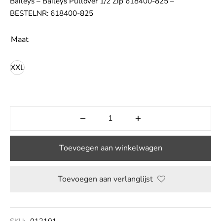
Baileys – Baileys Pullover 1/2 Zip 618400-825 –
BESTELNR: 618400-825
LE
Maat
XXL
Toevoegen aan winkelwagen
Toevoegen aan verlanglijst