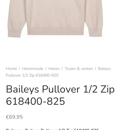
s
rgoed & nachtmode
rhemden
s & t-shirts
Home
/
Herenmode
/
Heren
/
Truien & vesten
/
Baileys
en & colberts
Pullover 1/2 Zip 618400-825
oenen
Baileys Pullover 1/2 Zip
618400-825
ters
en & vesten
€
69,95
mbroeken