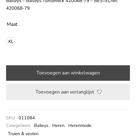
Baileys – Baileys Turtleneck 420068-79 – BESTELNR:
420068-79
LE
Maat
XL
Toevoegen aan winkelwagen
Toevoegen aan verlanglijst
SKU:
011084
Categorieën:
Baileys
,
Heren
,
Herenmode
,
Truien & vesten