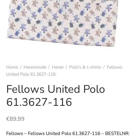
s
rgoed & nachtmode
rhemden
s & t-shirts
Home
/
Herenmode
/
Heren
/
Polo's & t-shirts
/
Fellows
en & colberts
United Polo 61.3627-116
Fellows United Polo
oenen
61.3627-116
ters
€
89,99
en & vesten
Fellows – Fellows United Polo 61.3627-116 – BESTELNR:
mbroeken