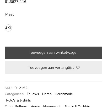
61.3627-116
LE
Maat
4XL
Toevoegen aan winkelwagen
Toevoegen aan verlanglijst
SKU:
012152
Categorieën:
Fellows
,
Heren
,
Herenmode
,
Polo's & t-shirts
Tags:
Fellows
,
Heren
,
Herenmode
,
Polo's & T-shirts