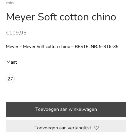
chino
LE
Meyer Soft cotton chino
€
109,95
Meyer – Meyer Soft cotton chino – BESTELNR: 9-316-35
Maat
27
Toevoegen aan winkelwagen
Toevoegen aan verlanglijst