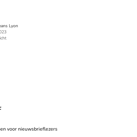
Jeans Lyon
023
icht
f
en voor nieuwsbrieflezers