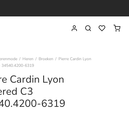
erenmode
/
Heren
/
Broeken
/
Pierre Cardin Lyon
3 34540.4200-6319
re Cardin Lyon
ered C3
40.4200-6319
9