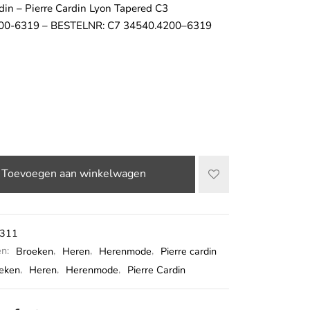
rdin – Pierre Cardin Lyon Tapered C3
00-6319 – BESTELNR: C7 34540.4200–6319
Toevoegen aan winkelwagen
311
ën:
Broeken
,
Heren
,
Herenmode
,
Pierre cardin
eken
,
Heren
,
Herenmode
,
Pierre Cardin