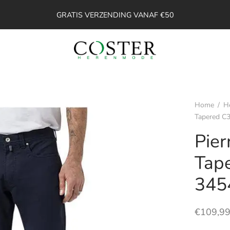
GRATIS VERZENDING VANAF €50
Home
/
H
Tapered C
Pier
Tap
345
€
109,9