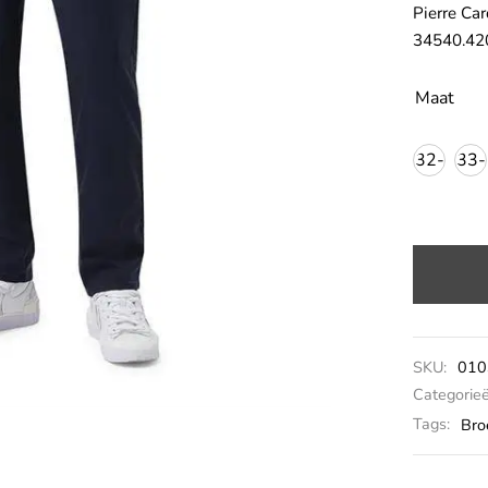
Pierre Ca
34540.42
Maat
32-
33-
34
34
SKU:
010
Categorie
Tags:
Bro