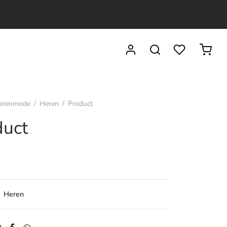
erenmode
/
Heren
/
Product
duct
:
Heren