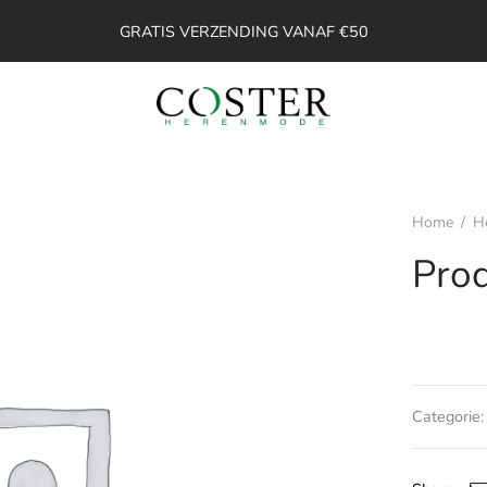
GRATIS VERZENDING VANAF €50
Home
/
H
Pro
Categorie