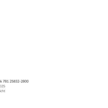
ack 781 25832-2800
025
icht