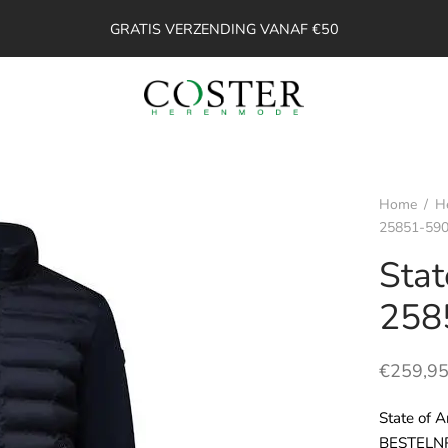
GRATIS VERZENDING VANAF €50
Home
/
H
25851-59
Stat
258
€
259,9
State of A
BESTELNR