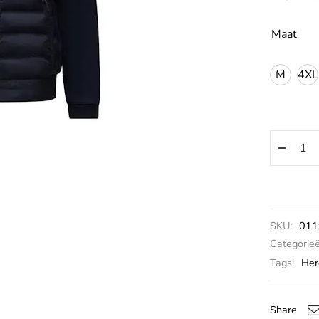
Maat
M
4XL
SKU:
011
Categorie
Tags:
Her
Share