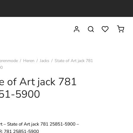
erenmode
/
Heren
/
Jacks
/
State of Art jack 781
00
e of Art jack 781
51-5900
5
rt – State of Art jack 781 25851-5900 –
: 781 25851-5900