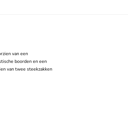
orzien van een
astische boorden en een
zien van twee steekzakken