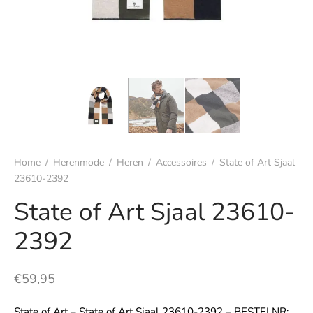
s
rgoed & nachtmode
rhemden
s & t-shirts
Home
/
Herenmode
/
Heren
/
Accessoires
/
State of Art Sjaal
en & colberts
23610-2392
oenen
State of Art Sjaal 23610-
2392
ters
en & vesten
€
59,95
mbroeken
State of Art – State of Art Sjaal 23610-2392 – BESTELNR: