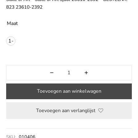
823 23610-2392
LE
Maat
1-
size
Toevoegen aan winkelwagen
Toevoegen aan verlanglijst
SKU:
010406