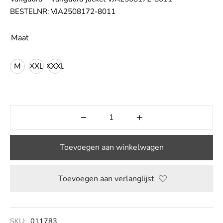
BESTELNR: VJA2508172-8011
LE
Maat
M
XXL
XXXL
Toevoegen aan winkelwagen
Toevoegen aan verlanglijst
SKU:
011783